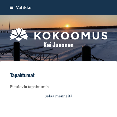
Siirry
Valikko
sivun
sisältöön
Kai Juvonen
Tapahtumat
Ei tulevia tapahtumia
Selaa menneitä