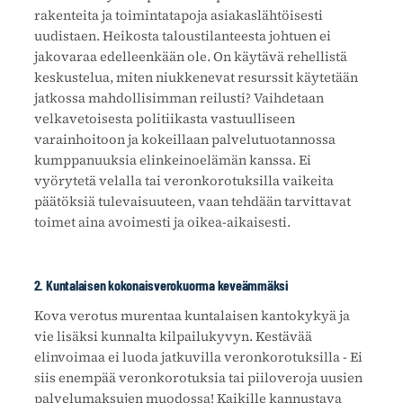
rakenteita ja toimintatapoja asiakaslähtöisesti
uudistaen. Heikosta taloustilanteesta johtuen ei
jakovaraa edelleenkään ole. On käytävä rehellistä
keskustelua, miten niukkenevat resurssit käytetään
jatkossa mahdollisimman reilusti? Vaihdetaan
velkavetoisesta politiikasta vastuulliseen
varainhoitoon ja kokeillaan palvelutuotannossa
kumppanuuksia elinkeinoelämän kanssa. Ei
vyörytetä velalla tai veronkorotuksilla vaikeita
päätöksiä tulevaisuuteen, vaan tehdään tarvittavat
toimet aina avoimesti ja oikea-aikaisesti.
2. Kuntalaisen kokonaisverokuorma keveämmäksi
Kova verotus murentaa kuntalaisen kantokykyä ja
vie lisäksi kunnalta kilpailukyvyn. Kestävää
elinvoimaa ei luoda jatkuvilla veronkorotuksilla - Ei
siis enempää veronkorotuksia tai piiloveroja uusien
palvelumaksujen muodossa! Kaikille kannustava