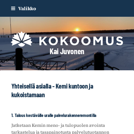
Siirry
Valikko
sivun
sisältöön
Kai Juvonen
Yhteisellä asialla - Kemi kuntoon ja
kukoistamaan
1. Talous kestävälle uralle palvelurakenneremontilla
Jatketaan Kemin meno- ja tulopuolen avointa
tarkastelua ja tasapainotusta palvelutuotannon