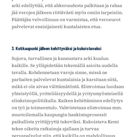
arki edellyttää, että ahkeruudesta palkitaan ja rahaa
jää verojen jälkeen riittävästi myös omiin tarpeisiin.
Päättäjän velvollisuus on varmistaa, että veroeurot
palvelevat ensisijaisesti kuntalaisten etua.
3. Kotikaupunki jälleen kehittyväksi ja kukoistavaksi
Sujuva, turvallinen ja kannustava arki kuuluu
kaikille. Se ylläpidetään tekemällä asioita uudella
tavalla. Kohdennetaan varoja sinne, missä ne
parhaiten palvelevat kuntalaisia ja karsitaan siitä,
mikä ei ole aivan välttämätöntä. Elinvoimaa luodaan
yhteistyöllä, yritteliäisyydellä ja yritysmyönteisellä
elinkeinopolitiikalla. Kaiken kehittämisen edellytys
on työ ja toimeentulo. Vahvistetaan elinvoimaa mm.
muotoilemalla kaupungin hankintaprosessit
paikallista yrittäjyyttä tukeviksi. Kukoistava Kemi
tekee oikeita ratkaisuja ajallaan ja turvaa
peruspalvelut niin, että kaikilla on mahdollisuus